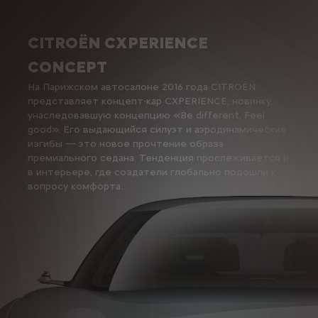
CITROËN CXPERIENCE
CONCEPT
На Парижском автосалоне 2016 года CITROËN
представляет концепт-кар CXPERIENCE, новинку,
унаследовавшую концепцию «Be different, Feel
good». Его выдающийся силуэт и аэродинамические
изгибы — это новое прочтение образа
премиального седана. Тенденция прослеживается и
в интерьере, где создатели глобально подошли к
вопросу комфорта.