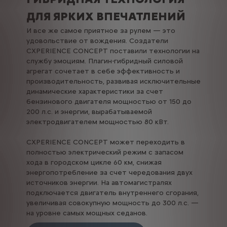
ДЛЯ ЯРКИХ ВПЕЧАТЛЕНИЙ
И все же самое приятное за рулем — это
удовольствие от вождения. Создатели
CXPERIENCE CONCEPT поставили технологии на
службу эмоциям. Плагин-гибридный силовой
агрегат сочетает в себе эффективность и
производительность, развивая исключительные
динамические характеристики за счет
бензинового двигателя мощностью от 150 до
200 л.с. и энергии, вырабатываемой
электродвигателем мощностью 80 кВт.
CXPERIENCE CONCEPT может переходить в
полностью электрический режим с запасом
хода в городском цикле 60 км, снижая
энергопотребление за счет чередования двух
источников энергии. На автомагистралях
подключается двигатель внутреннего сгорания,
увеличивая совокупную мощность до 300 л.с. —
на уровне самых мощных седанов.