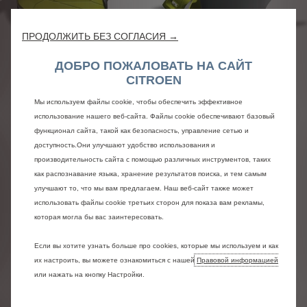
ПРОДОЛЖИТЬ БЕЗ СОГЛАСИЯ →
ДОБРО ПОЖАЛОВАТЬ НА САЙТ
CITROEN
Мы используем файлы cookie, чтобы обеспечить эффективное
использование нашего веб-сайта. Файлы cookie обеспечивают базовый
функционал сайта, такой как безопасность, управление сетью и
БЛАЖЕНСТВО ТЕЛА И ДУХА
доступность.Они улучшают удобство использования и
Ореховое дерево, ткань с геометрическим
производительность сайта с помощью различных инструментов, таких
узором светло-зеленого цвета, темная кожа с
как распознавание языка, хранение результатов поиска, и тем самым
беспорядочным рисунком, цитрусовые оттенки,
улучшают то, что мы вам предлагаем. Наш веб-сайт также может
умиротворяющее свечение... Материалы и
использовать файлы cookie третьих сторон для показа вам рекламы,
зонирование в отделке салона CXPERIENCE
которая могла бы вас заинтересовать.
CONCEPT транслируют видение брендом
премиального сегмента и высочайшего
Если вы хотите узнать больше про cookies, которые мы используем и как
комфорта.
их настроить, вы можете ознакомиться с нашей
Правовой информацией
или нажать на кнопку Настройки.
Понятие комфорта всегда было неразрывно
связано с маркой Citroën, и концепция