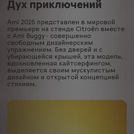
Дух приключений
Ami 2025 представлен в мировой
премьере на стенде Citroën вместе
с Ami Buggy - совершенно
свободным дизайнерским
упражнением. Без дверей и с
убирающейся крышей, эта модель,
вдохновленная кайтсерфингом,
выделяется своим мускулистым
дизайном и открытой концепцией
стихиям.