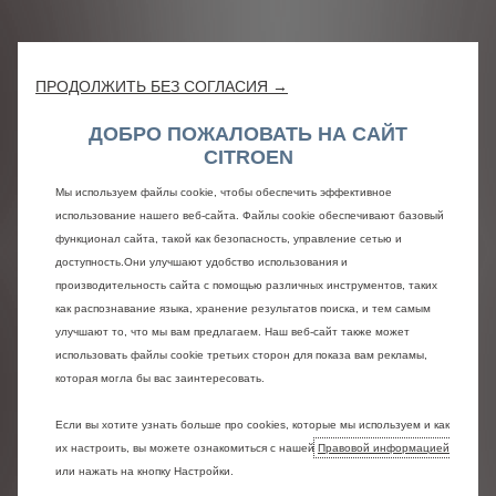
Комфорт
ПРОДОЛЖИТЬ БЕЗ СОГЛАСИЯ →
без
ДОБРО ПОЖАЛОВАТЬ НА САЙТ
CITROEN
компромиссов
Мы используем файлы cookie, чтобы обеспечить эффективное
использование нашего веб-сайта. Файлы cookie обеспечивают базовый
Внутри два пассажира
функционал сайта, такой как безопасность, управление сетью и
наслаждаются повышенным
доступность.Они улучшают удобство использования и
комфортом с новыми
производительность сайта с помощью различных инструментов, таких
как распознавание языка, хранение результатов поиска, и тем самым
подушками сидений,
улучшают то, что мы вам предлагаем. Наш веб-сайт также может
вдохновленными мягким
использовать файлы cookie третьих сторон для показа вам рекламы,
комфортом сидений Citroën
которая могла бы вас заинтересовать.
Advanced Comfort®. Они имеют
инфракрасный оранжево-
Если вы хотите узнать больше про cookies, которые мы используем и как
красный цвет, который можно
их настроить, вы можете ознакомиться с нашей
Правовой информацией
увидеть на сиденьях концепта
или нажать на кнопку Настройки.