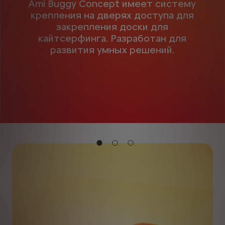
Ami Buggy Concept имеет систему
крепления на дверях доступа для
закрепления доски для
кайтсерфинга. Разработан для
развития умных решений.