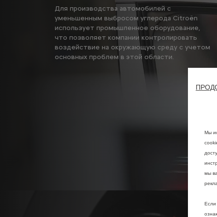
Для производства автомобилей с
уменьшенным выбросом углерода Citroën
использует промышленное оборудование,
что позволяет компании контролировать
воздействие на окружающую среду с учетом
основных проблем в этой области.
ПРОД
Мы и
cook
дост
инстр
мы в
рекл
Если 
озна