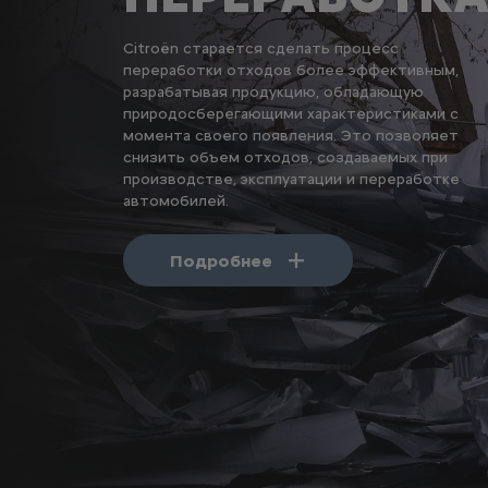
Citroën старается сделать процесс
переработки отходов более эффективным,
разрабатывая продукцию, обладающую
природосберегающими характеристиками с
момента своего появления. Это позволяет
снизить объем отходов, создаваемых при
производстве, эксплуатации и переработке
автомобилей.
Подробнее