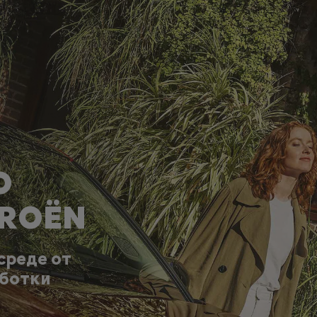
О
TROËN
среде от
аботки