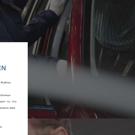
EN
. Файлы
зличных
ают то, что
показа вам
те