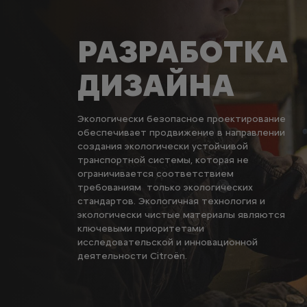
РАЗРАБОТКА
ДИЗАЙНА
Экологически безопасное проектирование
обеспечивает продвижение в направлении
создания экологически устойчивой
транспортной системы, которая не
ограничивается соответствием
требованиям только экологических
стандартов. Экологичная технология и
экологически чистые материалы являются
ключевыми приоритетами
исследовательской и инновационной
деятельности Citroën.