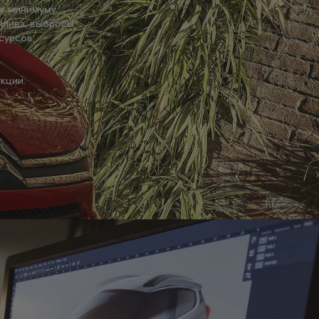
 к минимуму
плива, выбросы
сурсов,
кции.