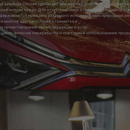
й команда Citroën прилагает множество усилий, чтобы свести
кружающую среду. Для этого компания отслеживает расход то
держивается принципа разумного использования природных ре
 многое другое. Citroën стремится к:
а проектирования своей продукции и услуг;
цикла, включая переработку и повторное использование проду