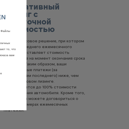
Оперативный
лизинг с
EN
остаточной
стоимостью
. Файлы
Это финансовое решение, при котором
зличных
сумма последнего ежемесячного
ают то, что
платежа составляет стоимость
показа вам
автомобиля на момент окончания срока
договора. Таким образом, ваши
ежемесячные платежи (за
те
исключением последнего) ниже, чем
при финансовом лизинге.
Финансируется до 100% стоимости
приобретения автомобиля. Кроме того,
у дилера вы можете договориться о
сроке и размерах ежемесячных
платежей.