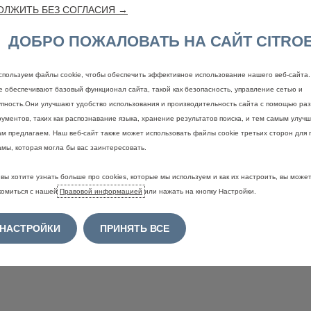
ОЛЖИТЬ БЕЗ СОГЛАСИЯ →
Финансовый
лизинг
ДОБРО ПОЖАЛОВАТЬ НА САЙТ CITRO
При использовании обычного
спользуем файлы cookie, чтобы обеспечить эффективное использование нашего веб-сайта
финансового лизинга финансируется до
100% стоимости приобретения
ie обеспечивают базовый функционал сайта, такой как безопасность, управление сетью и
автомобиля. Чтобы реализовать это,
упность.Они улучшают удобство использования и производительность сайта с помощью ра
вам необходимо договориться с
ументов, таких как распознавание языка, хранение результатов поиска, и тем самым улучш
продавцом о периоде выплаты и
ам предлагаем. Наш веб-сайт также может использовать файлы cookie третьих сторон для 
размере ежемесячных платежей.
амы, которая могла бы вас заинтересовать.
вы хотите узнать больше про cookies, которые мы используем и как их настроить, вы може
комиться с нашей
Правовой информацией
или нажать на кнопку Настройки.
НАСТРОЙКИ
ПРИНЯТЬ ВСЕ