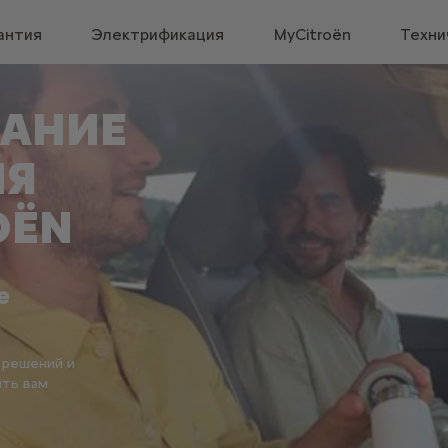
антия
Электрификация
MyCitroën
Техни
АНИЕ
ИЯ
OËN
е
 решений и
ить вам