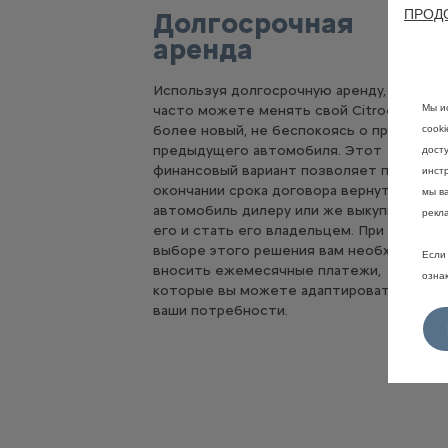
ПРОД
Долгосрочная
аренда
Используя долгосрочную аренду, вы
Мы и
часто можете менять свой Citroën на
более новый, не беспокоясь о продаже
cook
предыдущего автомобиля. Этот
дост
финансовый вариант позволяет по
инстр
окончании срока договора вернуть
мы в
автомобиль дилеру или же выкупить
рекл
его и стать его владельцем. При
выборе этого решения вам необходимо
Если 
вносить ежемесячные платежи,
озна
которые вы можете адаптировать под
ваши потребности.