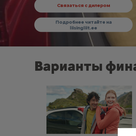
Связаться с дилером
Подробнее читайте на
liisingliit.ee
Варианты фин