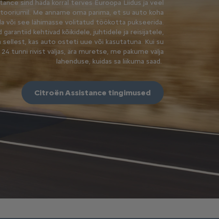
tance sind häda korral terves Euroopa Liidus ja veel
erritooriumil. Me anname oma parima, et su auto koha
a või see lähimasse volitatud töökotta pukseerida.
garantiid kehtivad kõikidele, juhtidele ja reisijatele,
sellest, kas auto osteti uue või kasutatuna. Kui su
24 tunni rivist väljas, ära muretse, me pakume välja
lahenduse, kuidas sa liikuma saad.
Citroën Assistance tingimused