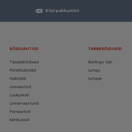
Küsi pakkumist
SÕIDUAUTOD
TARBESÕIDUKID
Täiselektrilised
Berlingo Van
Pistikhübriidid
Jumpy
Hübriidid
Jumper
Linnaautod
Luukpärad
Linnamaasturid
Pereautod
Minibussid