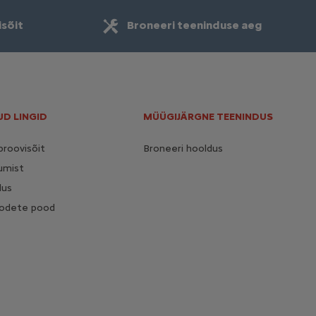
isõit
Broneeri teeninduse aeg
UD LINGID
MÜÜGIJÄRGNE TEENINDUS
proovisõit
Broneeri hooldus
umist
dus
toodete pood