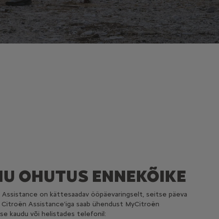
NU OHUTUS ENNEKÕIKE
 Assistance on kättesaadav ööpäevaringselt, seitse päeva
.
Citroën Assistance'iga saab ühendust MyCitroën
se kaudu või helistades telefonil: