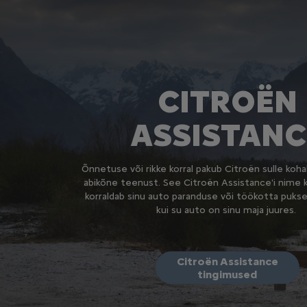
CITROËN
ASSISTANC
Õnnetuse või rikke korral pakub Citroën sulle kohal
abikõne teenust. See Citroën Assistance'i nime
korraldab sinu auto paranduse või töökotta puksee
kui su auto on sinu maja juures.
Citroën Assistance
tingimused