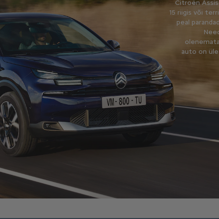
Citroën Assis
15 riigis või t
peal parandad
Need 
olenemata 
auto on üle 