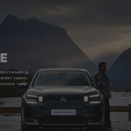
E
ikku hädaabi- ja
 kandev teenus
rimise - isegi