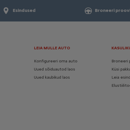
Esindused
Broneeri proov
LEIA MULLE AUTO
KASULIK
Konfigureeri oma auto
Broneeri 
Uued sõiduautod laos
Küsi pakk
Uued kaubikud laos
Leia esin
Elustiili