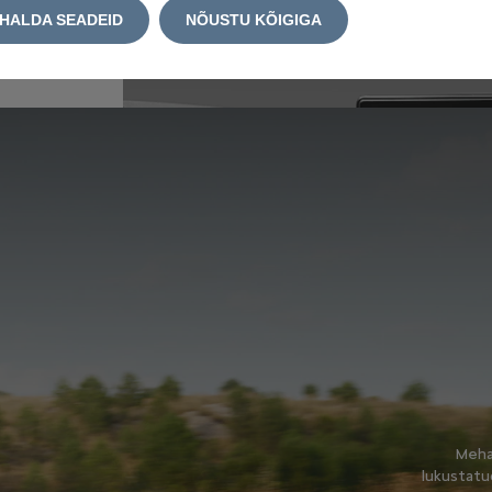
HALDA SEADEID
NÕUSTU KÕIGIGA
Meha
lukustatu