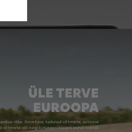
ÜLE TERVE
EUROOPA
anilise rikke, õnnetuse, kadunud võtmete, autosse
d võtmete või isegi kütuseprobleemi puhul toetab