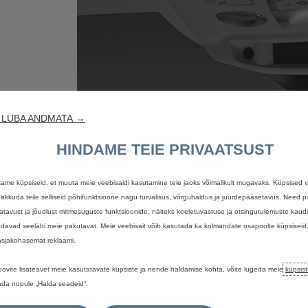
NE
 LUBA ANDMATA →
ST
HINDAME TEIE PRIVAATSUST
lenevalt
 Citroën
ame küpsiseid, et muuta meie veebisaidi kasutamine teie jaoks võimalikult mugavaks. Küpsised 
 lähedal
pakkuda teile selliseid põhifunktsioone nagu turvalisus, võrguhaldus ja juurdepääsetavus. Need
eeb auto
atavust ja jõudlust mitmesuguste funktsioonide, näiteks keeletuvastuse ja otsingutulemuste kaud
seejärel
davad seeläbi meie pakutavat. Meie veebisait võib kasutada ka kolmandate osapoolte küpsiseid
ohe abi.
 asjakohasemat reklaami.
oovite lisateavet meie kasutatavate küpsiste ja nende haldamise kohta, võite lugeda meie
küpsist
ada nupule „Halda seadeid“.