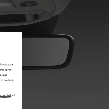
võimaldavad
 parandavad
u, ning
, et pakkuda
e reegleid
või