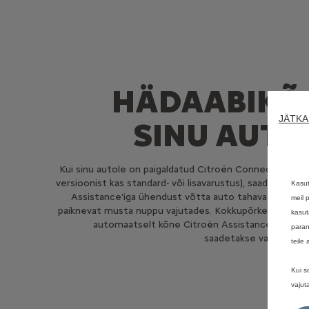
HÄDAABIKÕ
JÄTKA
SINU AUTO
Kui sinu autole on paigaldatud Citroën Connect Box (o
versioonist kas standard- või lisavarustus), saad hõlpsalt
Kasut
Assistance'iga ühendust võtta auto tahavaatepeegli
meil 
paiknevat musta nuppu vajutades. Kokkupõrke korral t
kasut
automaatselt kõne Citroën Assistance'ile ning 
paran
saadetakse vajadusel k
teile
Kui s
vajut