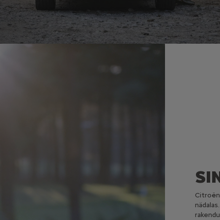
SI
Citroën
nädalas
rakendu