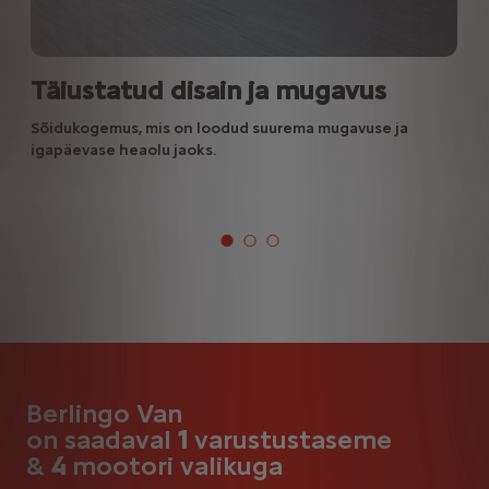
Täiustatud disain ja mugavus
Sõidukogemus, mis on loodud suurema mugavuse ja
igapäevase heaolu jaoks.
Berlingo Van
on saadaval
1
varustustaseme
&
4
mootori valikuga