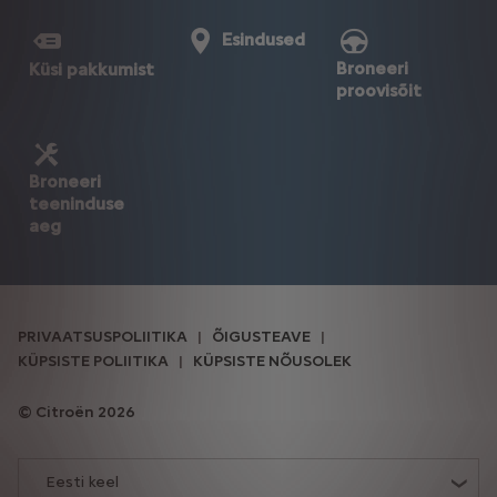
Esindused
Broneeri
Küsi pakkumist
proovisõit
Broneeri
teeninduse
aeg
PRIVAATSUSPOLIITIKA
ÕIGUSTEAVE
KÜPSISTE POLIITIKA
KÜPSISTE NÕUSOLEK
Citroën 2026
Eesti keel