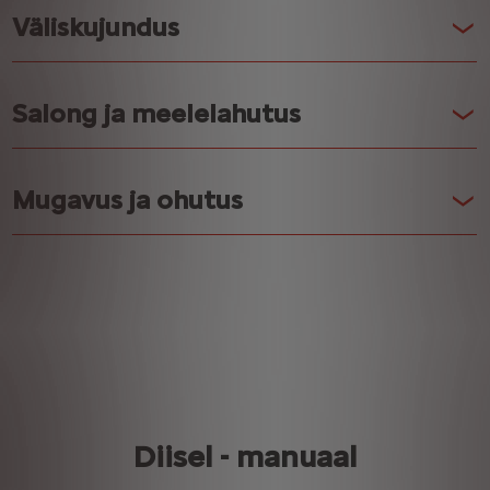
Väliskujundus
Salong ja meelelahutus
Mugavus ja ohutus
Diisel - manuaal