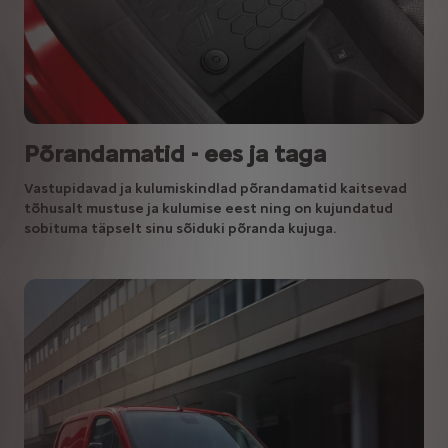
Põrandamatid - ees ja taga
Vastupidavad ja kulumiskindlad põrandamatid kaitsevad
tõhusalt mustuse ja kulumise eest ning on kujundatud
sobituma täpselt sinu sõiduki põranda kujuga.