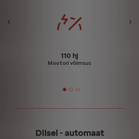
Eelmine
Jär
110 hj
Mootori võimsus
Diisel - automaat