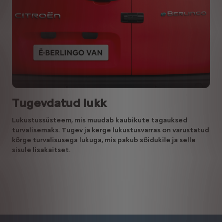
Tugevdatud lukk
Lukustussüsteem, mis muudab kaubikute tagauksed
turvalisemaks. Tugev ja kerge lukustusvarras on varustatud
kõrge turvalisusega lukuga, mis pakub sõidukile ja selle
sisule lisakaitset.