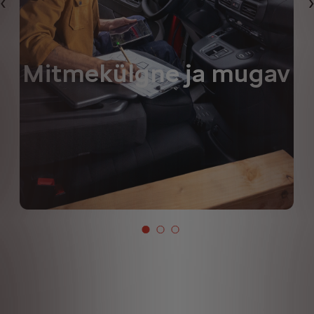
Eelmine
Mitmekülgne ja mugav