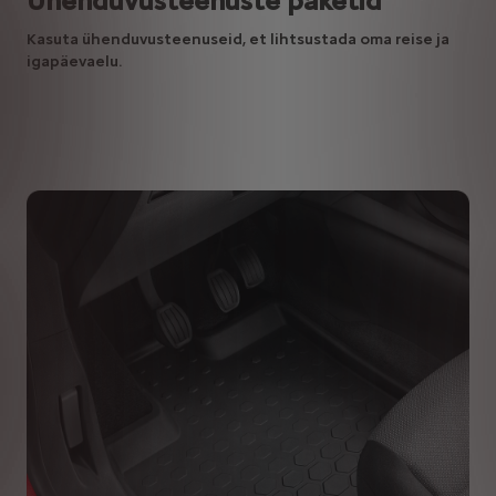
Ühenduvusteenuste paketid
Kasuta ühenduvusteenuseid, et lihtsustada oma reise ja
igapäevaelu.