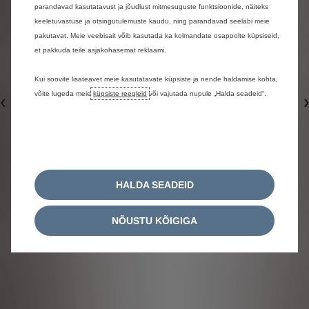
parandavad kasutatavust ja jõudlust mitmesuguste funktsioonide, näiteks
keeletuvastuse ja otsingutulemuste kaudu, ning parandavad seeläbi meie
pakutavat. Meie veebisait võib kasutada ka kolmandate osapoolte küpsiseid,
et pakkuda teile asjakohasemat reklaami.
Kui soovite lisateavet meie kasutatavate küpsiste ja nende haldamise kohta,
võite lugeda meie
küpsiste reegleid
või vajutada nupule „Halda seadeid“.
Eelmine
HALDA SEADEID
NÕUSTU KÕIGIGA