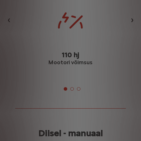
Eelmine
Jär
110 hj
Mootori võimsus
Diisel - manuaal