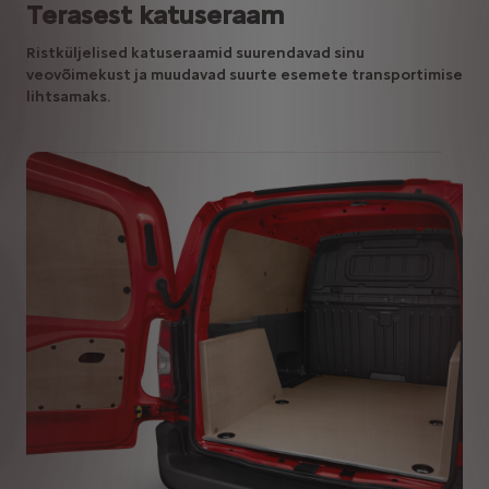
Terasest katuseraam
Ristküljelised katuseraamid suurendavad sinu
veovõimekust ja muudavad suurte esemete transportimise
lihtsamaks.