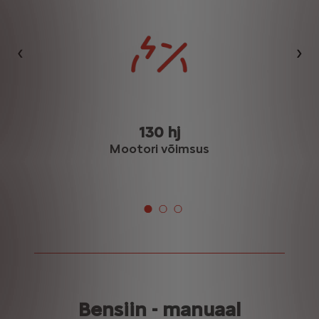
Eelmine
Jär
130 hj
Mootori võimsus
Bensiin - manuaal