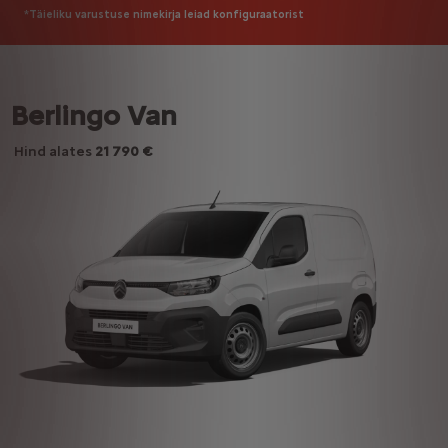
*Täieliku varustuse nimekirja leiad konfiguraatorist
Berlingo Van
Hind alates
21 790 €