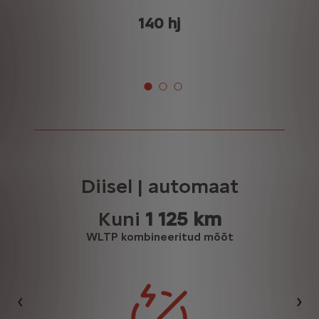
140 hj
Diisel | automaat
Kuni
1 125 km
WLTP kombineeritud mõõt
Eelmine
Jär