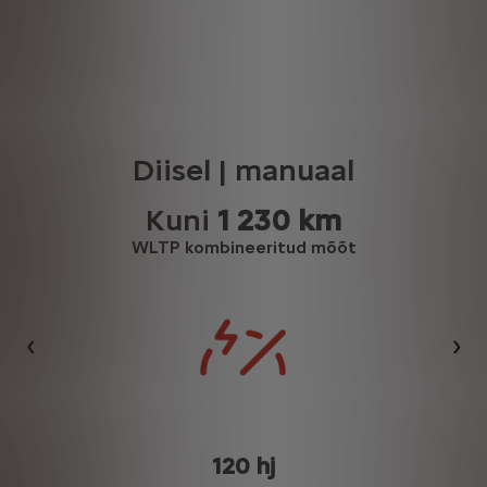
Diisel | manuaal
Kuni
1 230 km
WLTP kombineeritud mõõt
Eelmine
Jär
120 hj