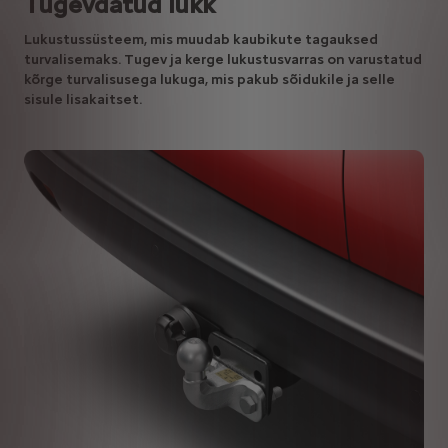
Tugevdatud lukk
Lukustussüsteem, mis muudab kaubikute tagauksed
turvalisemaks. Tugev ja kerge lukustusvarras on varustatud
kõrge turvalisusega lukuga, mis pakub sõidukile ja selle
sisule lisakaitset.