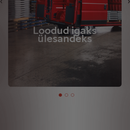
Eelmine
Loodud igaks
ülesandeks