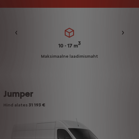
Eelmine
Järgmi
3
10 - 17 m
u
Maksimaalne laadimismaht
Jumper
Hind alates
31 193 €