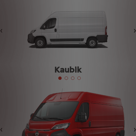
Eelmine
Kaubik
Eelmine