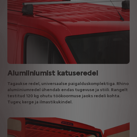
Alumiiniumist katuseredel
Tagaukse redel, universaalse paigalduskomplektiga. Rhino
alumiiniumredel ühendab endas tugevuse ja stiili. Rangelt
testitud 120 kg ohutu töökoormuse jaoks redeli kohta.
Tugev, kerge ja ilmastikukindel.