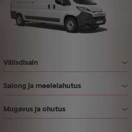
Välisdisain
Salong ja meelelahutus
Mugavus ja ohutus