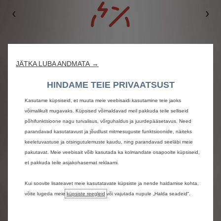
Eelmine
Jär
JÄTKA LUBA ANDMATA →
180 hj
HINDAME TEIE PRIVAATSUST
Kasutame küpsiseid, et muuta meie veebisaidi kasutamine teie jaoks
võimalikult mugavaks. Küpsised võimaldavad meil pakkuda teile selliseid
põhifunktsioone nagu turvalisus, võrguhaldus ja juurdepääsetavus. Need
parandavad kasutatavust ja jõudlust mitmesuguste funktsioonide, näiteks
keeletuvastuse ja otsingutulemuste kaudu, ning parandavad seeläbi meie
pakutavat. Meie veebisait võib kasutada ka kolmandate osapoolte küpsiseid,
et pakkuda teile asjakohasemat reklaami.
Diisel | automaat
Kui soovite lisateavet meie kasutatavate küpsiste ja nende haldamise kohta,
Kuni
1 110 km
võite lugeda meie
küpsiste reegleid
või vajutada nupule „Halda seadeid“.
WLTP kombineeritud mõõt