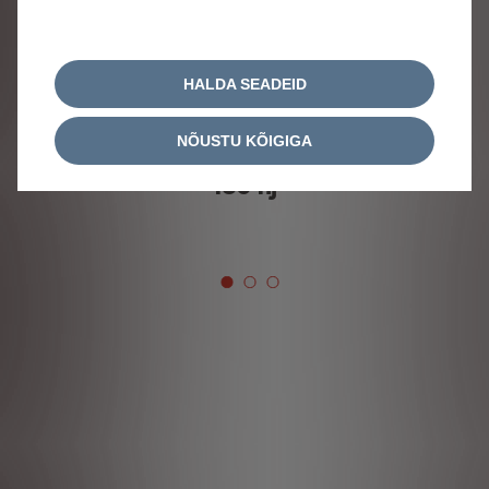
Eelmine
Jär
HALDA SEADEID
NÕUSTU KÕIGIGA
180 hj