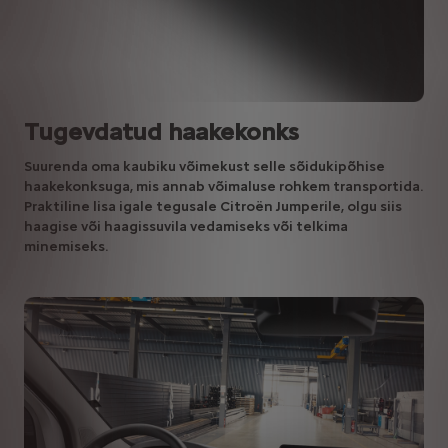
Tugevdatud haakekonks
Suurenda oma kaubiku võimekust selle sõidukipõhise
haakekonksuga, mis annab võimaluse rohkem transportida.
Praktiline lisa igale tegusale Citroën Jumperile, olgu siis
haagise või haagissuvila vedamiseks või telkima
minemiseks.