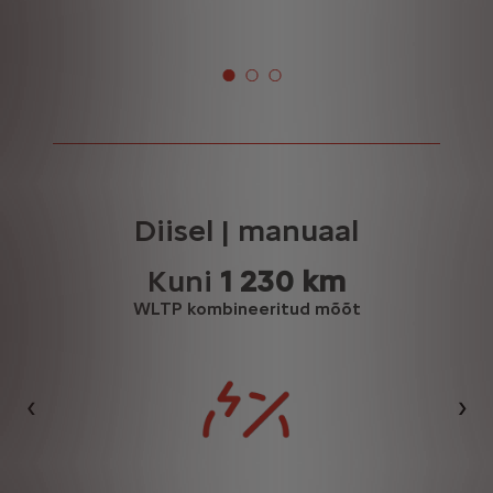
Diisel | manuaal
Kuni
1 230 km
WLTP kombineeritud mõõt
Eelmine
Jär