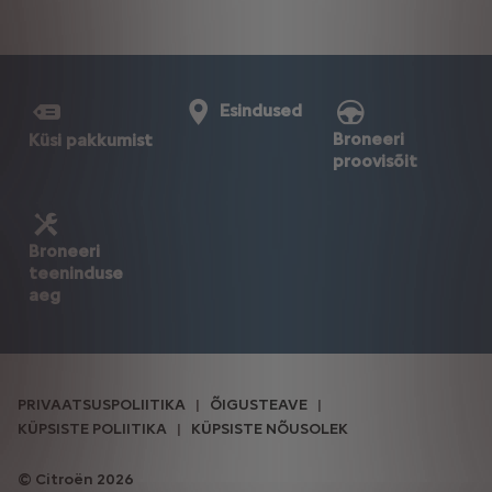
Esindused
Broneeri
Küsi pakkumist
proovisõit
Broneeri
teeninduse
aeg
PRIVAATSUSPOLIITIKA
ÕIGUSTEAVE
KÜPSISTE POLIITIKA
KÜPSISTE NÕUSOLEK
Citroën 2026