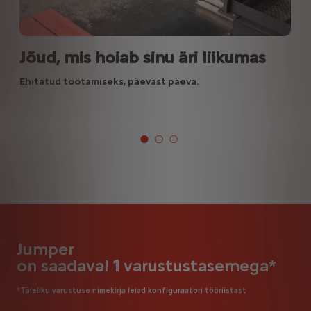
Jõud, mis hoiab sinu äri liikumas
Ehitatud töötamiseks, päevast päeva.
Jumper
on saadaval
1
varustustasemega*
*Täieliku varustuse nimekirja leiad konfiguraatori tööriistast