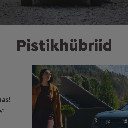
Pistikhübriid
as!
e?