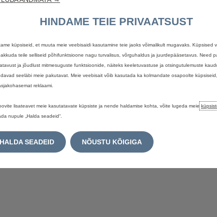
eeliseid, mille läbisõit on kuni
mugavusi
96 km. Auto laadimine on
sõ
HINDAME TEIE PRIVAATSUST
lihtne ja praktiline.
Sisseehitatud 7.4 kW laadijaga
saad auto täis laadida vaid 5
ame küpsiseid, et muuta meie veebisaidi kasutamine teie jaoks võimalikult mugavaks. Küpsised 
tunni ja 15 minutiga.
pakkuda teile selliseid põhifunktsioone nagu turvalisus, võrguhaldus ja juurdepääsetavus. Need
atavust ja jõudlust mitmesuguste funktsioonide, näiteks keeletuvastuse ja otsingutulemuste kaud
ni pistikhübriids
davad seeläbi meie pakutavat. Meie veebisait võib kasutada ka kolmandate osapoolte küpsiseid
 asjakohasemat reklaami.
oovite lisateavet meie kasutatavate küpsiste ja nende haldamise kohta, võite lugeda meie
küpsist
ada nupule „Halda seadeid“.
HALDA SEADEID
NÕUSTU KÕIGIGA