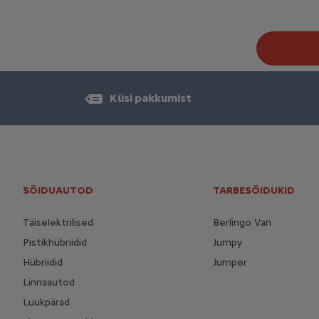
Küsi pakkumist
SÕIDUAUTOD
TARBESÕIDUKID
Täiselektrilised
Berlingo Van
Pistikhübriidid
Jumpy
Hübriidid
Jumper
Linnaautod
Luukpärad