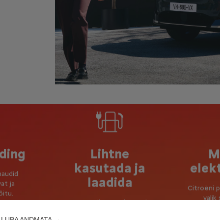
ding
Lihtne
M
kasutada ja
elek
naudid
laadida
vat ja
Citroëni p
itu.
valik
Kasuta ära C5 Aircrossi
Adva
täiselektrilise sõidurežiimi
vedrust
 LUBA ANDMATA →