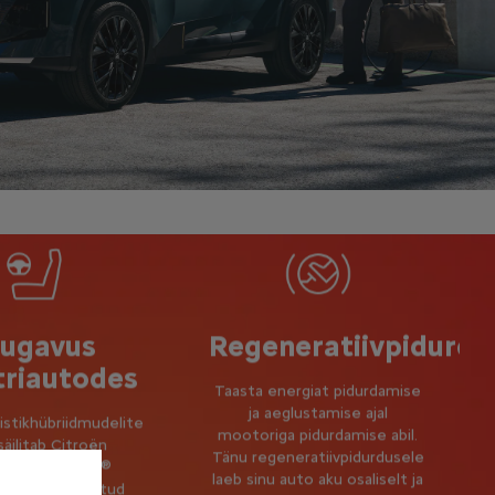
ugavus
Regeneratiivpidurdu
triautodes
Taasta energiat pidurdamise
ja aeglustamise ajal
istikhübriidmudelite
mootoriga pidurdamise abil.
 säilitab Citroën
Tänu regeneratiivpidurdusele
nced Comfort®
laeb sinu auto aku osaliselt ja
use ja täiustatud