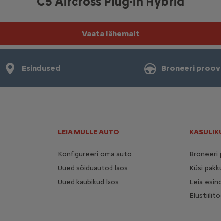
C5 Aircross Plug-in Hybrid
Vaata lähemalt
Esindused
Broneeri proov
LEIA MULLE AUTO
KASULIK
Konfigureeri oma auto
Broneeri 
Uued sõiduautod laos
Küsi pakk
Uued kaubikud laos
Leia esin
Elustiili