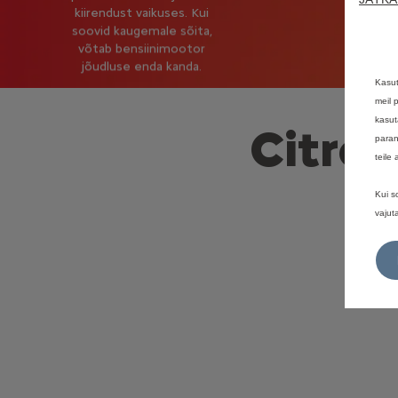
kiirendust vaikuses. Kui
soovid kaugemale sõita,
võtab bensiinimootor
jõudluse enda kanda.
Kasut
meil 
kasut
Citroë
paran
teile
Kui s
vajut