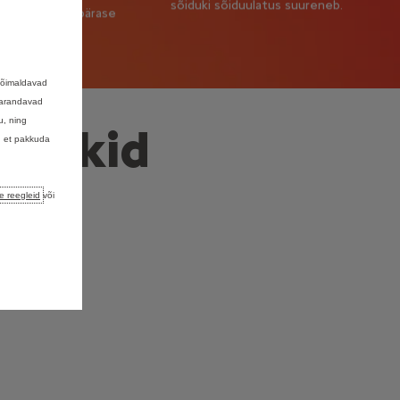
sõiduki sõiduulatus suureneb.
stmete suurepärase
idukogemuse.
võimaldavad
 parandavad
u, ning
õidukid
, et pakkuda
e reegleid
või