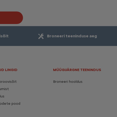
isõit
Broneeri teeninduse aeg
UD LINGID
MÜÜGIJÄRGNE TEENINDUS
proovisõit
Broneeri hooldus
umist
dus
toodete pood