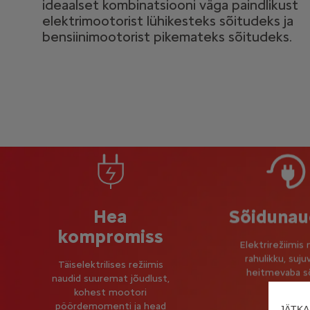
ideaalset kombinatsiooni väga paindlikust
elektrimootorist lühikesteks sõitudeks ja
bensiinimootorist pikemateks sõitudeks.
Hea
Sõidunau
kompromiss
Elektrirežiimis 
rahulikku, suju
Täiselektrilises režiimis
heitmevaba sõ
naudid suuremat jõudlust,
kohest mootori
pöördemomenti ja head
JÄTKA