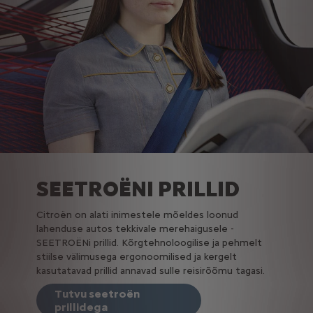
SEETROËNI PRILLID
Citroën on alati inimestele mõeldes loonud
lahenduse autos tekkivale merehaigusele -
SEETROËNi prillid. Kõrgtehnoloogilise ja pehmelt
stiilse välimusega ergonoomilised ja kergelt
kasutatavad prillid annavad sulle reisirõõmu tagasi.
Tutvu seetroën
prillidega