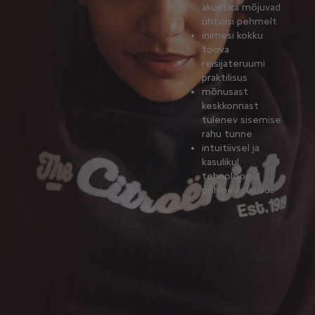
akustika mõjuvad
ühtviisi pehmelt
inimesi kokku
toova
reisijateruumi
praktilisus
mõnusast
keskkonnast
tulenev sisemise
rahu tunne
intuitiivsel ja
kasulikul
tehnoloogial
põhinev sujuvus