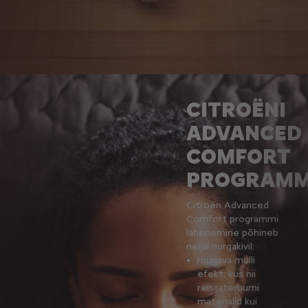
CITROËNI
ADVANCED
COMFORT
PROGRAM
Citroën Advanced
Comfort programmi
lähenemine põhineb
neljal nurgakivil:
mugava mulli
efekt, kus nii
reisijateruumi
materjalid kui