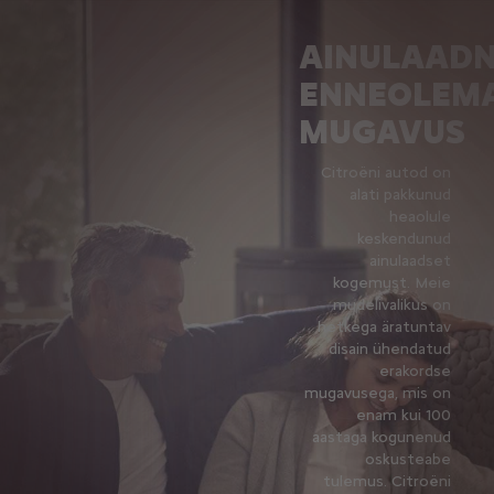
AINULAAD
ENNEOLEM
MUGAVUS
Citroëni autod on
alati pakkunud
heaolule
keskendunud
ainulaadset
kogemust. Meie
mudelivalikus on
hetkega äratuntav
disain ühendatud
erakordse
mugavusega, mis on
enam kui 100
aastaga kogunenud
oskusteabe
tulemus. Citroëni