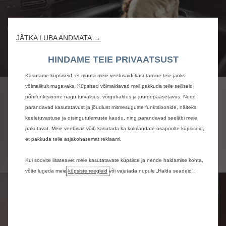
JÄTKA LUBA ANDMATA →
HINDAME TEIE PRIVAATSUST
Kasutame küpsiseid, et muuta meie veebisaidi kasutamine teie jaoks
võimalikult mugavaks. Küpsised võimaldavad meil pakkuda teile selliseid
PRAKTILISUS
põhifunktsioone nagu turvalisus, võrguhaldus ja juurdepääsetavus. Need
parandavad kasutatavust ja jõudlust mitmesuguste funktsioonide, näiteks
keeletuvastuse ja otsingutulemuste kaudu, ning parandavad seeläbi meie
pakutavat. Meie veebisait võib kasutada ka kolmandate osapoolte küpsiseid,
Vaata lisa
et pakkuda teile asjakohasemat reklaami.
Kui soovite lisateavet meie kasutatavate küpsiste ja nende haldamise kohta,
võite lugeda meie
küpsiste reegleid
või vajutada nupule „Halda seadeid“.