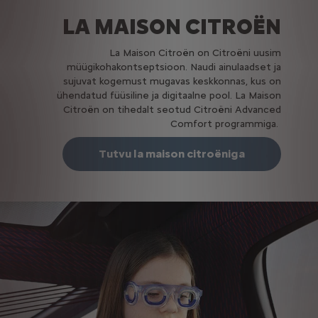
LA MAISON CITROËN
La Maison Citroën on Citroëni uusim
müügikohakontseptsioon. Naudi ainulaadset ja
sujuvat kogemust mugavas keskkonnas, kus on
ühendatud füüsiline ja digitaalne pool. La Maison
Citroën on tihedalt seotud Citroëni Advanced
Comfort programmiga.
Tutvu la maison citroëniga