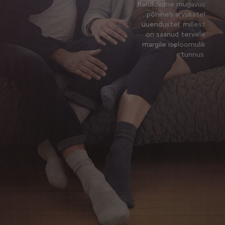
harukordne mugavus
põhineb arvukatel
uuendustel, millest
on saanud tervele
margile iseloomulik
tunnus.