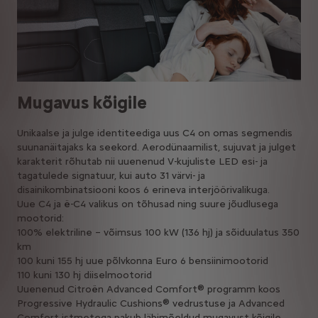
Mugavus kõigile
Unikaalse ja julge identiteediga uus C4 on omas segmendis
suunanäitajaks ka seekord. Aerodünaamilist, sujuvat ja julget
karakterit rõhutab nii uuenenud V-kujuliste LED esi- ja
tagatulede signatuur, kui auto 31 värvi- ja
disainikombinatsiooni koos 6 erineva interjöörivalikuga.
Uue C4 ja ë-C4 valikus on tõhusad ning suure jõudlusega
mootorid:
100% elektriline – võimsus 100 kW (136 hj) ja sõiduulatus 350
km
100 kuni 155 hj uue põlvkonna Euro 6 bensiinimootorid
110 kuni 130 hj diiselmootorid
Uuenenud Citroën Advanced Comfort® programm koos
Progressive Hydraulic Cushions® vedrustuse ja Advanced
Comfort istmetega pakub läbimõeldud mugavust kõigile