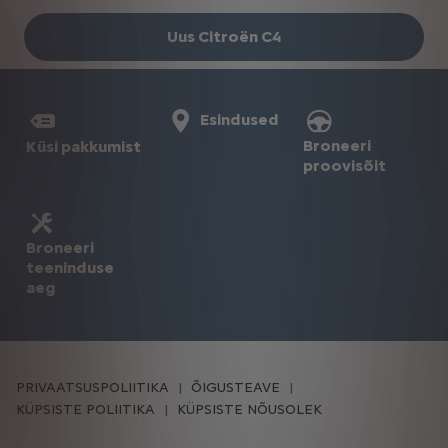
Uus Citroën C4
Esindused
Broneeri
Küsi pakkumist
proovisõit
Broneeri
teeninduse
aeg
PRIVAATSUSPOLIITIKA
ÕIGUSTEAVE
KÜPSISTE POLIITIKA
KÜPSISTE NÕUSOLEK