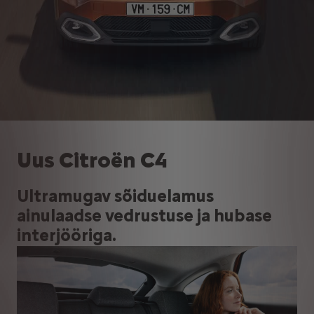
Uus Citroën C4
Ultramugav sõiduelamus
ainulaadse vedrustuse ja hubase
interjööriga.