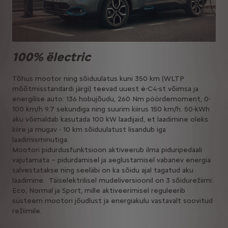
100% ëlectric
Tõhus mootor ning sõiduulatus kuni 350 km (WLTP
mõõtmisstandardi järgi) teevad uuest ë-C4-st võimsa ja
energilise auto: 136 hobujõudu, 260 Nm pöördemoment, 0-
100 km/h 9.7 sekundiga ning suurim kiirus 150 km/h. 50-kWh
aku võimaldab kasutada 100 kW laadijaid, et laadimine oleks
kiire ja mugav - 10 km sõiduulatust lisandub iga
laadimisminutiga.
Mootori pidurdusfunktsioon aktiveerub ilma piduripedaali
vajutamata – pidurdamisel ja aeglustamisel vabanev energia
salvestatakse ning seeläbi on ka sõidu ajal tagatud aku
laadimine. Täiselektrilisel mudeliversioonil on 3 sõidurežiimi:
Eco, Normal ja Sport, mille aktiveerimisel reguleerib
süsteem mootori jõudlust ja energiakulu vastavalt soovitud
režiimile.