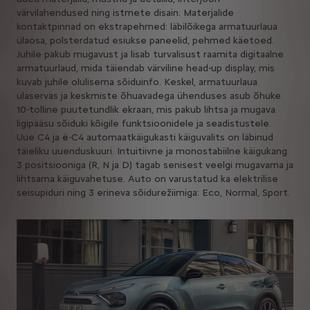
värvilahendused ning istmete disain. Materjalide
kontaktpinnad on ekstrapehmed: läbilõikega armatuurlaua
ülaosa, polsterdatud esiukse paneelid, pehmed käetoed.
Juhile pakub mugavust ja lisab turvalisust raamita digitaalne
armatuurlaud, mida täiendab värviline head-up display, mis
kuvab juhile olulisema sõiduinfo. Keskel, armatuurlaua
ülaservas ja keskmiste õhuavadega ühenduses asub õhuke
10-tolline puutetundlik ekraan, mis pakub lihtsa ja mugava
ligipääsu sõiduki kõigile funktsioonidele ja seadistustele.
Uue C4 ja ë-C4 automaatkäigukasti käiguvalits on läbinud
täieliku uuenduskuuri. Intuitiivne ja monostabiilne käigukang
3 positsiooniga (R, N ja D) tagab senisest veelgi mugavama ja
lihtsama käiguvahetuse. Auto on varustatud ka elektrilise
seisupiduri ning 3 erineva sõidurežiimiga: Eco, Normal, Sport.