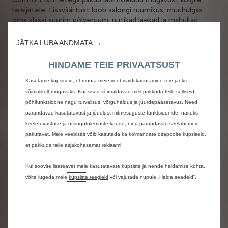
reisijatele. Lisaväärtust loob salongi ruumikus, muuhulgas
oma klassi suurim põlveruum, nutikad laekad ja mahukad
sahtlid oma asjade paigutamiseks. Smart Pad Support
Citroën™ abil saab kaasreisija hõlpsalt ja turvaliselt
JÄTKA LUBA ANDMATA →
nutiseadme oma vaatevälja paigutada, seda käes hoidmata.
Citroëni uuenduslik vedrustus - Progressive Hydraulic
HINDAME TEIE PRIVAATSUST
Cushions® töötab progresseeruvalt järsemate ja
sujuvamate ebatasasuste korral, tekitades maagilise
Kasutame küpsiseid, et muuta meie veebisaidi kasutamine teie jaoks
“lendava vaiba” tunde ja tagades ülisujuva sõidu ka
võimalikult mugavaks. Küpsised võimaldavad meil pakkuda teile selliseid
ebatasastel pindadel sõites.
põhifunktsioone nagu turvalisus, võrguhaldus ja juurdepääsetavus. Need
Interjööri valguslahendused, materjalivalik ja panoraamkatus
parandavad kasutatavust ja jõudlust mitmesuguste funktsioonide, näiteks
muudavad kõigi reisijate olemise mugavaks ja mõnusaks. 20
keeletuvastuse ja otsingutulemuste kaudu, ning parandavad seeläbi meie
juhiabisüsteemi, mis võimaldavad muuhulgas ka auto
pakutavat. Meie veebisait võib kasutada ka kolmandate osapoolte küpsiseid,
poolautonoomse juhtimise, tagavad igakülgse
et pakkuda teile asjakohasemat reklaami.
sõidumugavuse juhile.
Kui soovite lisateavet meie kasutatavate küpsiste ja nende haldamise kohta,
Hea väljanägemisega ja praktiline
võite lugeda meie
küpsiste reegleid
või vajutada nupule „Halda seadeid“.
Lühendatud küljed koos suure läbimõõduga rattakoobaste,
18-tolliste rataste ja omas segmendis kõrgeima kliirensiga
(156 mm) annavad sõidukile unikaalse ja enesekindla vormi.