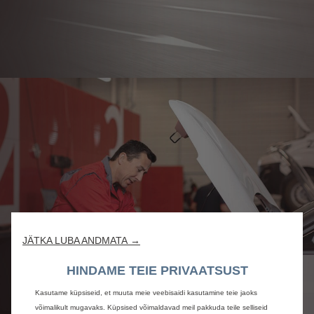
JÄTKA LUBA ANDMATA →
HINDAME TEIE PRIVAATSUST
Kasutame küpsiseid, et muuta meie veebisaidi kasutamine teie jaoks
võimalikult mugavaks. Küpsised võimaldavad meil pakkuda teile selliseid