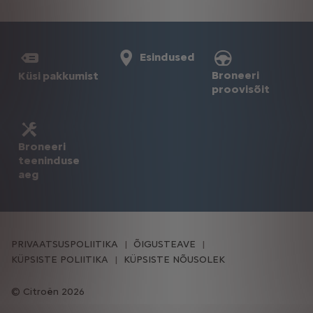
Esindused
Broneeri
Küsi pakkumist
proovisõit
Broneeri
teeninduse
aeg
PRIVAATSUSPOLIITIKA
ÕIGUSTEAVE
KÜPSISTE POLIITIKA
KÜPSISTE NÕUSOLEK
Citroën 2026