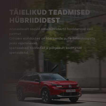
TÄIELIKUD TEADMISED
HÜBRIIDIDEST
Arusaadavalt soovid oma hübriidauto hooldamisel vaid
parimat.
Citroëni esindustes on kõik nende uute tehnoloogiate
jaoks vajaminevad
spetsiaalsed tööriistad ja põhjalikult koolitatud
spetsialistid.