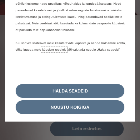
põhifunktsioone nagu turvalisus, võrguhaldus ja juurdepääsetavus. Need
parandavad kasutatavust ja jõudlust mitmesuguste funktsioonide, näiteks
keeletuvastuse ja otsingutulemuste kaudu, ning parandavad seeläbi meie
pakutavat. Meie veebisait võib kasutada ka kolmandate osapoolte küpsiseid,
HOOLDUSE
et pakkuda teile asjakohasemat reklaami.
LUBADUSED
Kui soovite lisateavet meie kasutatavate küpsiste ja nende haldamise kohta,
võite lugeda meie
küpsiste reegleid
või vajutada nupule „Halda seadeid“.
Sinu Citroëni pistikuhübriidil on palju boonuseid, et
saaksid rahuliku südamega sõita. Sinu kasutada on 8-
aastane või 160 000 km kehtiv aku garantii, Citroëni
autoabi ja Citroëni esindustes spetsialistide poolt
teostatavad hooldused.
Lisaks pakume sulle lihtsamat haldust läbi
spetsiaalselt pistikuhübriidele mõeldud teenuste,
HALDA SEADEID
näiteks hooldusleping. Saad abi ka
laadimislahenduste, mobiilsuslahenduste, hoolduse
NÕUSTU KÕIGIGA
hinnapakkumise ja veebipõhise hoolduse
broneerimise võimaluse näol.
Leia esindus