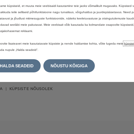
Uued sõiduautod laos
Küsi pakk
ame küpsiseid, et muuta meie veebisaidi kasutamine teie jaoks võimalikult mugavaks. Küpsised 
pakkuda teile selliseid põhifunktsioone nagu turvalisus, võrguhaldus ja juurdepääsetavus. Need
Uued kaubikud laos
Leia esin
atavust ja jõudlust mitmesuguste funktsioonide, näiteks keeletuvastuse ja otsingutulemuste kaud
Elustiili
davad seeläbi meie pakutavat. Meie veebisait võib kasutada ka kolmandate osapoolte küpsiseid
 asjakohasemat reklaami.
oovite lisateavet meie kasutatavate küpsiste ja nende haldamise kohta, võite lugeda meie
küpsist
ada nupule „Halda seadeid“.
HALDA SEADEID
NÕUSTU KÕIGIGA
KA
KÜPSISTE NÕUSOLEK