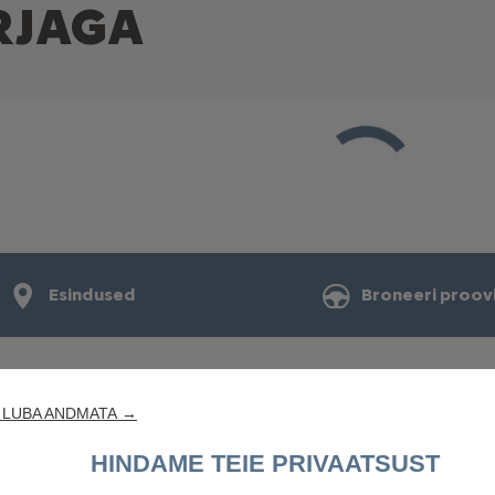
IRJAGA
Esindused
Broneeri proov
 LUBA ANDMATA →
LEIA MULLE AUTO
KASULIK
HINDAME TEIE PRIVAATSUST
Konfigureeri oma auto
Broneeri 