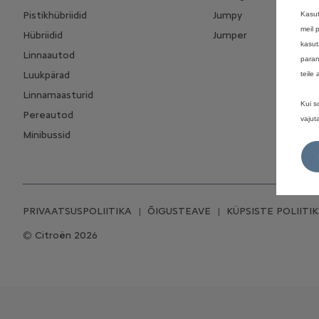
Pistikhübriidid
Jumpy
Kasut
meil 
Hübriidid
Jumper
kasut
Linnaautod
paran
Luukpärad
teile
Linnamaasturid
Kui s
Pereautod
vajut
Minibussid
PRIVAATSUSPOLIITIKA
ÕIGUSTEAVE
KÜPSISTE POLIITI
Citroën 2026