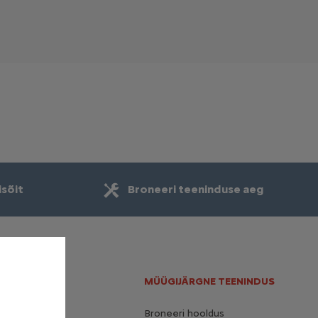
isõit
Broneeri teeninduse aeg
UD LINGID
MÜÜGIJÄRGNE TEENINDUS
proovisõit
Broneeri hooldus