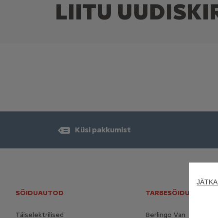
LIITU UUDISK
Küsi pakkumist
JÄTKA
SÕIDUAUTOD
TARBESÕIDUKID
Täiselektrilised
Berlingo Van