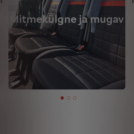
Eelmine
Mitmekülgne ja mugav