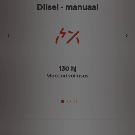
Diisel - manuaal
Eelmine
Jär
130 hj
Mootori võimsus