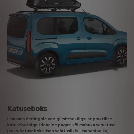
Katuseboks
Lisa oma Berlingole veelgi mitmekülgsust praktilise
katuseboksiga. Ideaalne pagasi või mahuka varustuse
jaoks, katuseboks lisab väärtuslikku lisapanipaika,