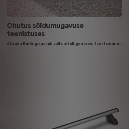
Ohutus sõidumugavuse
teenistuses
Citroën Berlingo pakub sulle intelligentseid funktsioone...