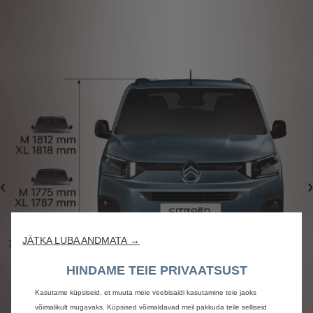
Eelmine
JÄTKA LUBA ANDMATA →
HINDAME TEIE PRIVAATSUST
Kasutame küpsiseid, et muuta meie veebisaidi kasutamine teie jaoks
võimalikult mugavaks. Küpsised võimaldavad meil pakkuda teile selliseid