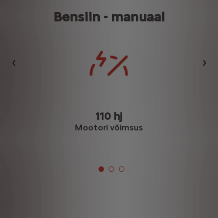
Bensiin - manuaal
Eelmine
Jär
110 hj
Mootori võimsus