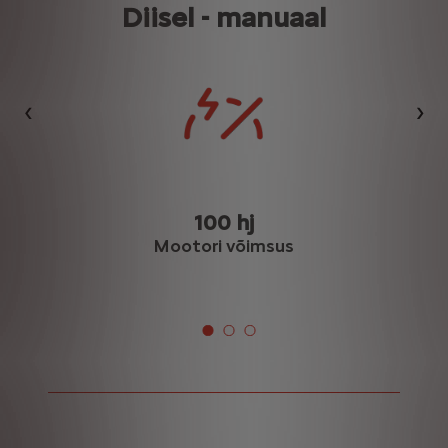
Diisel - manuaal
Eelmine
Jär
100 hj
Mootori võimsus