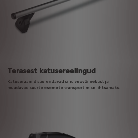
Terasest katusereelingud
Katuseraamid suurendavad sinu veovõimekust ja
muudavad suurte esemete transportimise lihtsamaks.