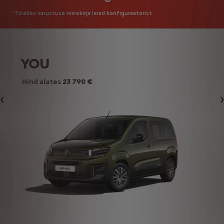
*Täieliku varustuse nimekirja leiad konfiguraatorist
YOU
Hind alates
23 790 €
Eelmine