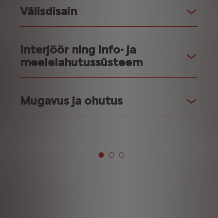
Välisdisain
Interjöör ning info- ja
meelelahutussüsteem
Mugavus ja ohutus