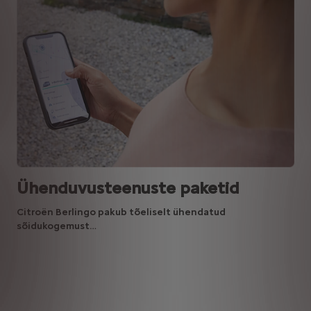
Ühenduvusteenuste paketid
Citroën Berlingo pakub tõeliselt ühendatud
sõidukogemust…