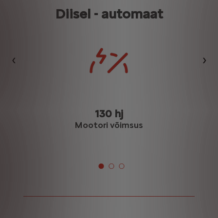
Diisel - automaat
Eelmine
Jär
130 hj
Mootori võimsus