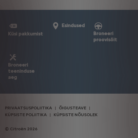
Esindused
Broneeri
Küsi pakkumist
proovisõit
Broneeri
teeninduse
aeg
PRIVAATSUSPOLIITIKA
ÕIGUSTEAVE
KÜPSISTE POLIITIKA
KÜPSISTE NÕUSOLEK
Citroën 2026