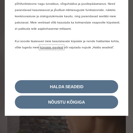
põhifunktsioone nagu turvalisus, võrguhaldus ja juurdepääsetavus. Need
parandavad kasutatavust ja jõudlust mitmesuguste funktsioonide, näiteks
keeletuvastuse ja otsingutulemuste kaudu, ning parandavad seeläbi meie
pakutavat. Meie veebisait võib kasutada ka kolmandate osapoolte küpsiseid,
et pakkuda teile asjakohasemat reklaami.
Kui soovite lisateavet meie kasutatavate küpsiste ja nende haldamise kohta,
võite lugeda meie
küpsiste reegleid
või vajutada nupule „Halda seadeid“.
HALDA SEADEID
NÕUSTU KÕIGIGA