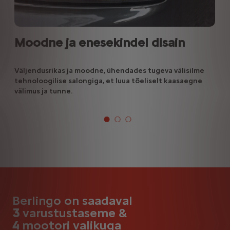
Moodne ja enesekindel disain
Väljendusrikas ja moodne, ühendades tugeva välisilme
tehnoloogilise salongiga, et luua tõeliselt kaasaegne
välimus ja tunne.
Berlingo on saadaval
3
varustustaseme &
4
mootori valikuga