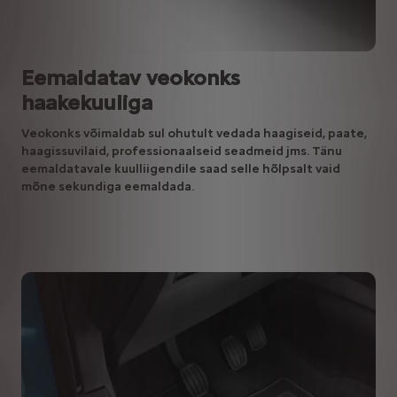
Eemaldatav veokonks
haakekuuliga
Veokonks võimaldab sul ohutult vedada haagiseid, paate,
haagissuvilaid, professionaalseid seadmeid jms. Tänu
eemaldatavale kuulliigendile saad selle hõlpsalt vaid
mõne sekundiga eemaldada.