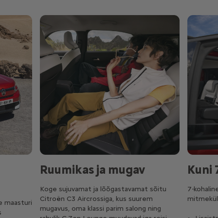
Ruumikas ja mugav
Kuni 
Koge sujuvamat ja lõõgastavamat sõitu
7-kohali
Citroën C3 Aircrossiga, kus suurem
mitmekül
e maasturi
mugavus, oma klassi parim salong ning
s