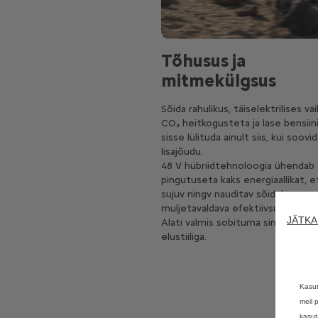
Tõhusus ja
mitmekülgsus
Sõida rahulikus, täiselektrilises va
CO₂ heitkogusteta ja lase bensiin
sisse lülituda ainult siis, kui soovid
lisajõudu.
48 V hübriidtehnoloogia ühendab
pingutuseta kaks energiaallikat, e
sujuv ningv nauditav sõidukogem
muljetavaldava efektiivsusega.
JÄTKA
Alati valmis sobituma sinu rütmi j
elustiiliga.
Kasut
meil 
kasut