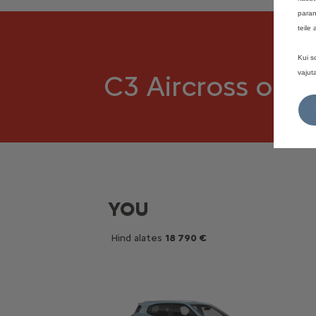
paran
teile
Kui s
vajut
C3 Aircross on 
YOU
Hind alates
18 790 €