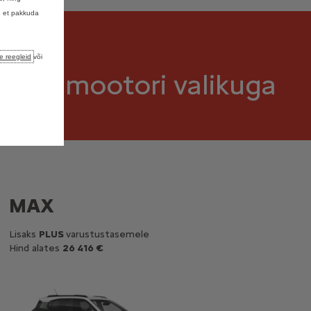
, et pakkuda
e reegleid
või
e &
2
mootori valikuga
MAX
Lisaks
PLUS
varustustasemele
Hind alates
26 416 €