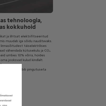
as tehnoloogia,
as kokkuhoid
kat ja lihtsat elektrifitseeritud
, mis muudab iga sõidu nauditavaks.
linnasõitudest täiselektrilises
saad vähendada kütusekulu ja CO₂
eid umbes 10% võrra, hoides
l oma jooksvad kulud kindlalt
l.
husus, mis sobib pingutuseta
evaellu.
võimaldavad
 parandavad
u, ning