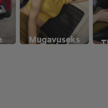
e
Mugavuseks
T
loodud