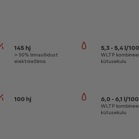
145 hj
5,3 - 5,4 l/10
> 50% linnasõidust
WLTP kombineer
elektrirežiimis
kütusekulu
100 hj
6,0 - 6,1 l/10
WLTP kombineer
kütusekulu