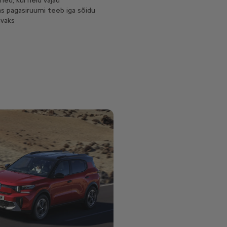
med, kui neid vajad
s pagasiruumi teeb iga sõidu
avaks