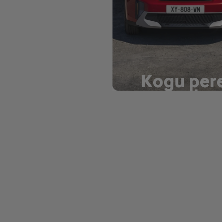
Kogu per
maastur