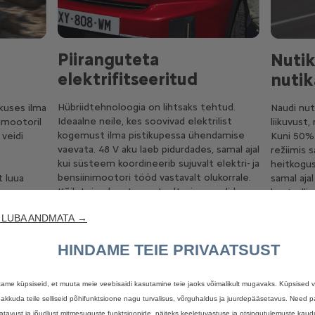
Piiranguteta
Nutik
elektrifitseeritud
nutik
Hübriidtehnoloogia on lihtsaks tehtud.
ikuses ilma
Naudi nuti
Ideaalne neile, kes soovivad elektrilist
imootoril
liikuvust
kogemust ilma pistikupessa ühendamise
 veidi
Kuni 50% 
vaevata. 48 V aku laeb pidurdades, samal ajal
režiimis 
kui süsteem koordineerib sujuvalt elektri- ja
heitkogus
bensiinimootori tööd vastavalt olukorrale.
t luua
samal aja
Kõik toimub automaatselt, sina naudid
us
kontrolli al
lihtsalt sõitu.
See on tõ
 LUBA ANDMATA →
a
sinu igapä
HINDAME TEIE PRIVAATSUST
ame küpsiseid, et muuta meie veebisaidi kasutamine teie jaoks võimalikult mugavaks. Küpsised 
pakkuda teile selliseid põhifunktsioone nagu turvalisus, võrguhaldus ja juurdepääsetavus. Need
atavust ja jõudlust mitmesuguste funktsioonide, näiteks keeletuvastuse ja otsingutulemuste kaud