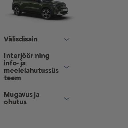
Välisdisain
Interjöör ning
info- ja
meelelahutussüs
teem
Mugavus ja
ohutus