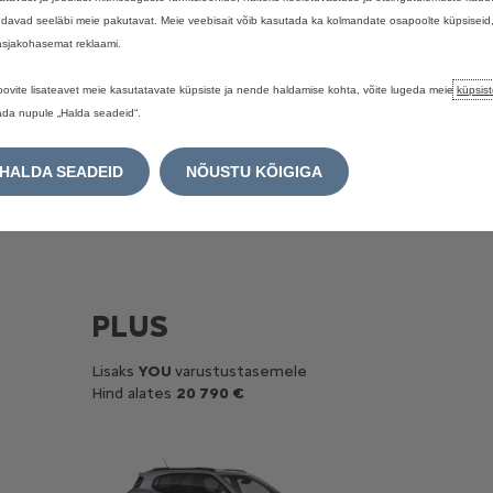
davad seeläbi meie pakutavat. Meie veebisait võib kasutada ka kolmandate osapoolte küpsiseid
 asjakohasemat reklaami.
oovite lisateavet meie kasutatavate küpsiste ja nende haldamise kohta, võite lugeda meie
küpsist
ada nupule „Halda seadeid“.
saadaval
3
varustustasem
HALDA SEADEID
NÕUSTU KÕIGIGA
PLUS
Lisaks
YOU
varustustasemele
Hind alates
20 790 €