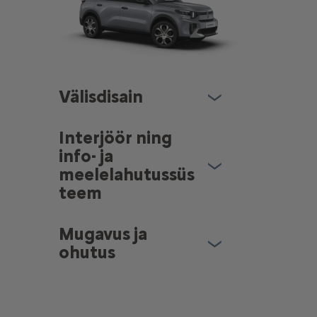
Välisdisain
Interjöör ning
info- ja
meelelahutussüs
teem
Mugavus ja
ohutus