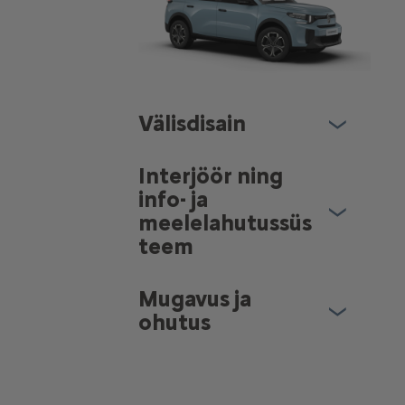
Välisdisain
Interjöör ning
info- ja
meelelahutussüs
teem
Mugavus ja
ohutus