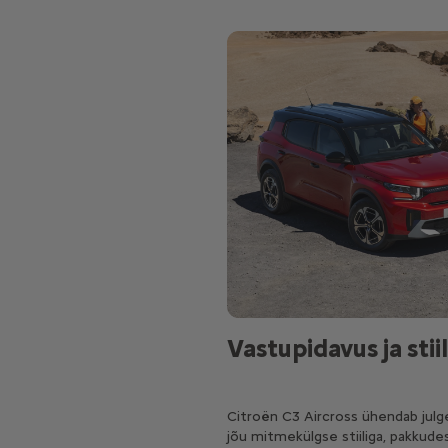
Vastupidavus ja stiil
Citroën C3 Aircross ühendab julg
jõu mitmekülgse stiiliga, pakkude