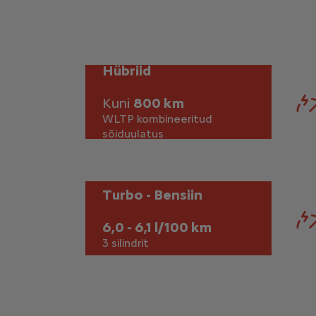
Hübriid
Kuni
800 km
WLTP kombineeritud
sõiduulatus
Turbo - Bensiin
6,0 - 6,1 l/100 km
3 silindrit