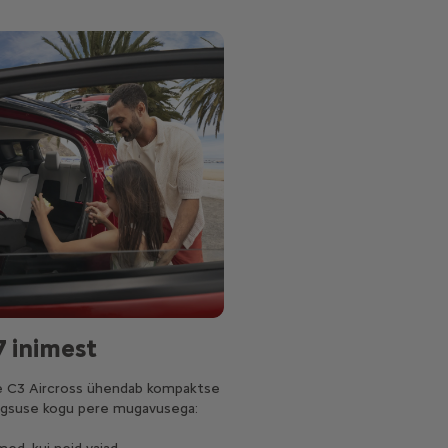
7 inimest
ne C3 Aircross ühendab kompaktse
gsuse kogu pere mugavusega: