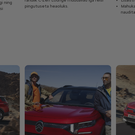
rahulik C-Zen Lounge muudavad iga reisi
Lisaist
gi ning
pingutuseta heaoluks.
Mahuka
si
naudit