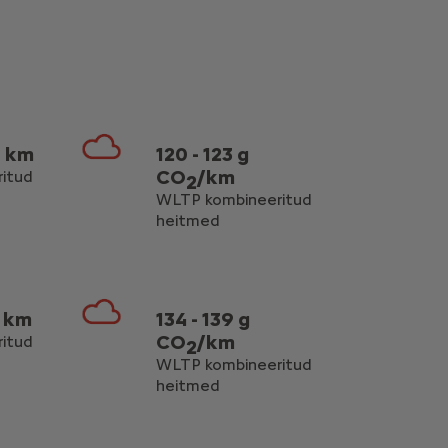
0 km
120 - 123 g
CO
/km
itud
2
WLTP kombineeritud
heitmed
0 km
134 - 139 g
CO
/km
itud
2
WLTP kombineeritud
heitmed