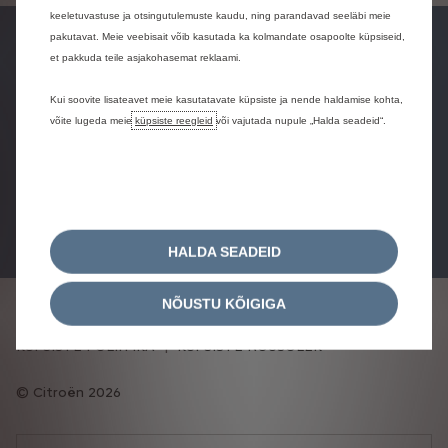
keeletuvastuse ja otsingutulemuste kaudu, ning parandavad seeläbi meie
pakutavat. Meie veebisait võib kasutada ka kolmandate osapoolte küpsiseid,
Esindused
et pakkuda teile asjakohasemat reklaami.
Broneeri
Küsi pakkumist
proovisõit
Kui soovite lisateavet meie kasutatavate küpsiste ja nende haldamise kohta,
võite lugeda meie
küpsiste reegleid
või vajutada nupule „Halda seadeid“.
Broneeri
teeninduse
aeg
HALDA SEADEID
NÕUSTU KÕIGIGA
PRIVAATSUSPOLIITIKA
ÕIGUSTEAVE
KÜPSISTE POLIITIKA
KÜPSISTE NÕUSOLEK
Citroën 2026