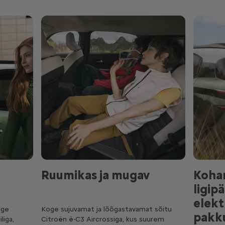
Ruumikas ja mugav
Koha
ligip
elekt
lge
Koge sujuvamat ja lõõgastavamat sõitu
pakk
liga,
Citroën ë-C3 Aircrossiga, kus suurem