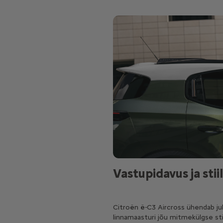
Vastupidavus ja stiil
Citroën ë-C3 Aircross ühendab ju
linnamaasturi jõu mitmekülgse stii