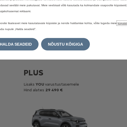
davad seeläbi meie pakutavat. Meie veebisait võib kasutada ka kolmandate osapoolte küpsiseid
 asjakohasemat reklaami.
 saadaval
3
varustustase
oovite lisateavet meie kasutatavate küpsiste ja nende haldamise kohta, võite lugeda meie
küpsist
ada nupule „Halda seadeid“.
HALDA SEADEID
NÕUSTU KÕIGIGA
PLUS
Lisaks
YOU
varustustasemele
Hind alates
29 490 €