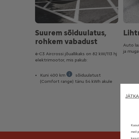
Suurem sõiduulatus,
Liht
rohkem vabadust
Auto la
ja muga
ë-C3 Aircrossi jõuallikaks on 82 kW/113 hj
elektrimootor, mis pakub:
Kuni 400 km
sõiduulatust
WLTP kombineeritud
(Comfort range) tänu 54 kWh akule
JÄTKA
Kasut
meil 
kasut