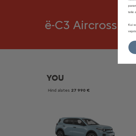
paran
teile
ë-C3 Aircross on
Kui s
vajut
YOU
Hind alates
27 990 €