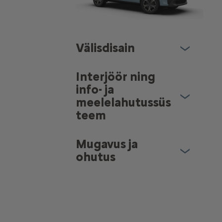
Välisdisain
Interjöör ning
info- ja
meelelahutussüs
teem
Mugavus ja
ohutus