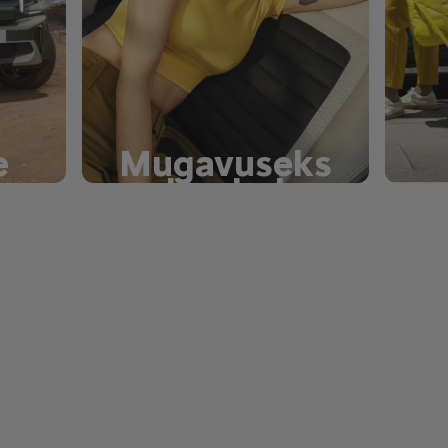
e
Mugavuseks
loodud