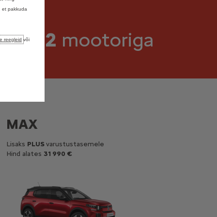
, et pakkuda
me &
2
mootoriga
e reegleid
või
MAX
Lisaks
PLUS
varustustasemele
Hind alates
31 990 €