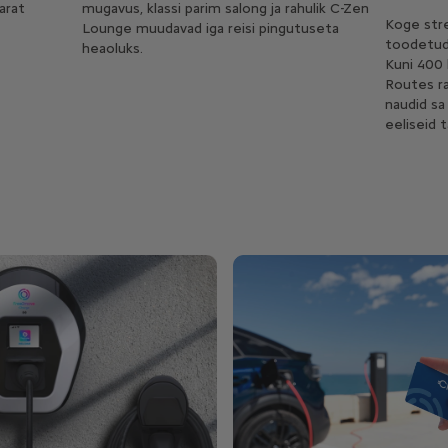
arat
mugavus, klassi parim salong ja rahulik C-Zen
Koge stre
Lounge muudavad iga reisi pingutuseta
toodetud 
heaoluks.
Kuni 400 
Routes ra
naudid sa 
eeliseid 