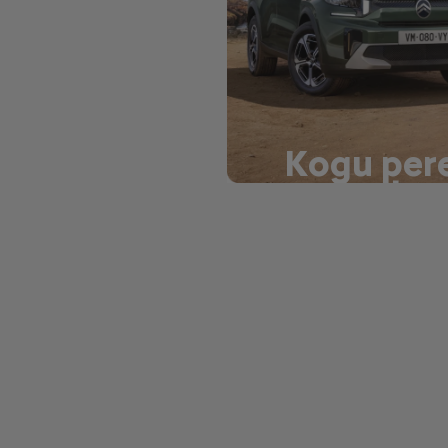
Kogu per
maastur