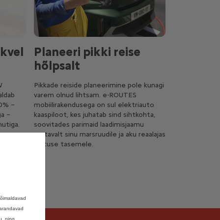
ikvel
Planeeri pikki reise
hõlpsalt
W
Pikkade reiside planeerimine pole kunagi
aldab
varem olnud lihtsam. e-ROUTES
20% –
mobiilirakendusega on sul elektriauto
ga –
kaaspiloot, kes juhatab sind sihtkohta,
nutiga.
soovitades parimaid laadimisjaamu
vastavalt sinu marsruudile ja aku reaalajas
laetuse tasemele.
võimaldavad
 parandavad
u, ning