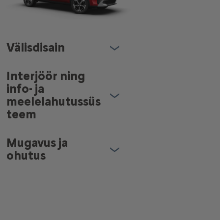
Välisdisain
Interjöör ning
info- ja
meelelahutussüs
teem
Mugavus ja
ohutus