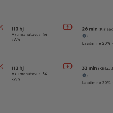
113 hj
26 min
(Kiirlaa
Aku mahutavus: 44
)
kWh
Laadimine 20% 
Kiirlaadimine kuni 100
113 hj
33 min
(Kiirlaa
Aku mahutavus: 54
)
kWh
Laadimine 20% 
Kiirlaadimine kuni 100