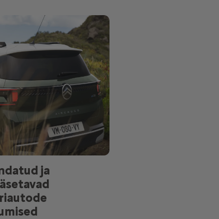
ndatud ja
ääsetavad
riautode
umised