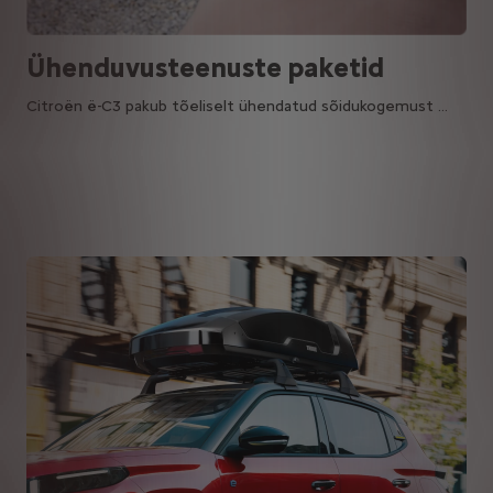
Ühenduvusteenuste paketid
Citroën ë-C3 pakub tõeliselt ühendatud sõidukogemust …