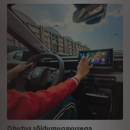
Ohutus sõidumugavusega