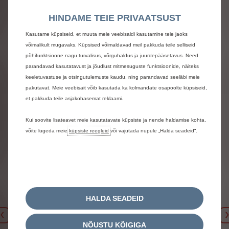
HINDAME TEIE PRIVAATSUST
sjaamas)
ode 3 laadimiskaabel võimaldab teil laadida seinalaadijaga 
Kasutame küpsiseid, et muuta meie veebisaidi kasutamine teie jaoks
võimalikult mugavaks. Küpsised võimaldavad meil pakkuda teile selliseid
põhifunktsioone nagu turvalisus, võrguhaldus ja juurdepääsetavus. Need
parandavad kasutatavust ja jõudlust mitmesuguste funktsioonide, näiteks
keeletuvastuse ja otsingutulemuste kaudu, ning parandavad seeläbi meie
pakutavat. Meie veebisait võib kasutada ka kolmandate osapoolte küpsiseid,
et pakkuda teile asjakohasemat reklaami.
Kui soovite lisateavet meie kasutatavate küpsiste ja nende haldamise kohta,
võite lugeda meie
küpsiste reegleid
või vajutada nupule „Halda seadeid“.
HALDA SEADEID
Eelmine
NÕUSTU KÕIGIGA