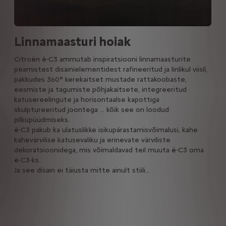
Linnamaasturi hoiak
Citroën ë-C3 ammutab inspiratsiooni linnamaasturite
peamistest disainielementidest rafineeritud ja linlikul viisil,
pakkudes 360° kerekaitset mustade rattakoobaste,
eesmiste ja tagumiste põhjakaitsete, integreeritud
katusereelingute ja horisontaalse kapottiga
skulptureeritud joontega ... kõik see on loodud
pilkupüüdmiseks.
ë-C3 pakub ka ulatuslikke isikupärastamisvõimalusi, kahe
kahevärvilise katusevaliku ja erinevate värviliste
dekoratsioonidega, mis võimaldavad teil muuta ë-C3 oma
ë-C3-ks.
Ja see disain ei täiusta mitte ainult stiili…