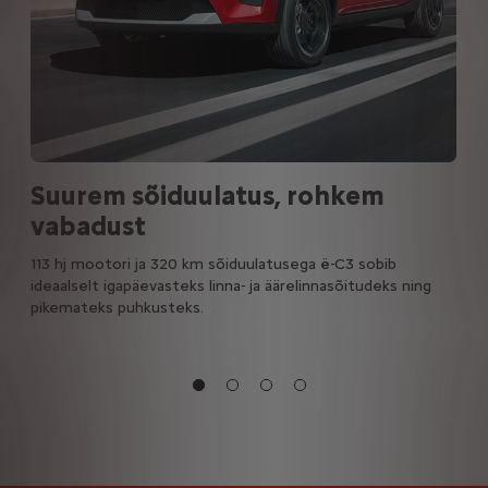
Suurem sõiduulatus, rohkem
vabadust
113 hj mootori ja 320 km sõiduulatusega ë-C3 sobib
ideaalselt igapäevasteks linna- ja äärelinnasõitudeks ning
pikemateks puhkusteks.