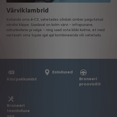
Värviklambrid
Kohanda oma ë-C3, vahetades sõiduki ümber paigutatud
värvilisi klippe. Saadaval on kolm värvi – infrapunane,
sidrunkollane ja valge – ning saad osta kõiki kolme, et neid
vastavalt oma tujule igal ajal kombineerida või vahetada.
Esindused
Broneeri
Küsi pakkumist
proovisõit
Broneeri
teeninduse
aeg