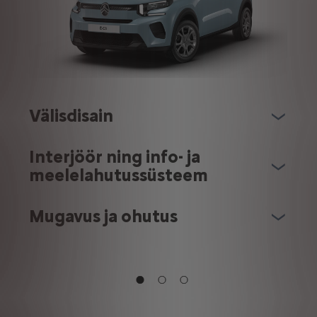
Välisdisain
Interjöör ning info- ja
meelelahutussüsteem
Mugavus ja ohutus