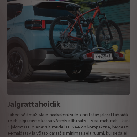
Jalgrattahoidik
Lähed sõitma? Meie haakekonksule kinnitatav jalgrattahoidik
teeb jalgrataste kaasa võtmise lihtsaks – see mahutab 1 kuni
3 jalgratast, olenevalt mudelist. See on kompaktne, kergesti
eemaldatav ja võtab garaažis minimaalselt ruumi, kui seda ei