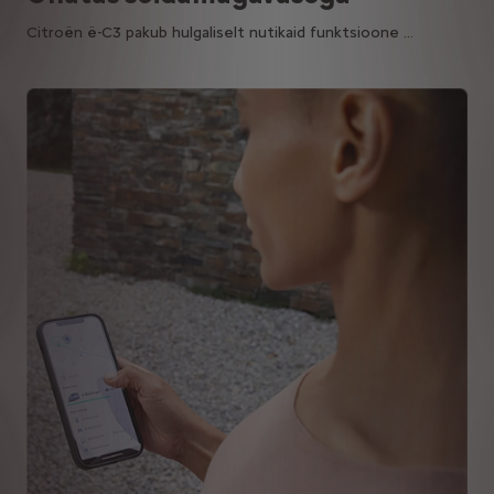
Citroën ë-C3 pakub hulgaliselt nutikaid funktsioone …