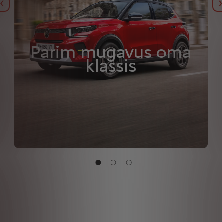
Eelmine
Parim mugavus oma
klassis