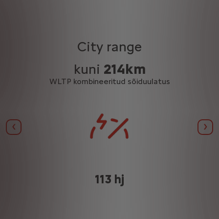
City range
kuni
214km
WLTP kombineeritud sõiduulatus
Eelmine
Jär
113 hj
jaamas )
 Mode 3 laadimiskaabel võimaldab teil laadida seinalaadijag