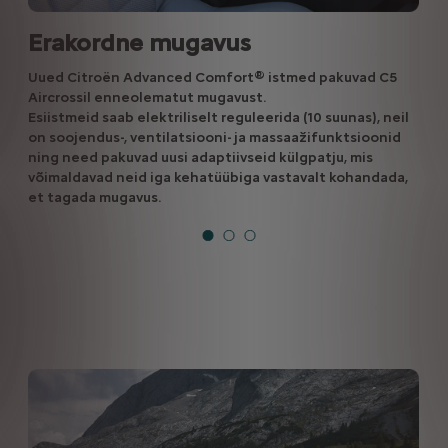
Erakordne mugavus
Uued Citroën Advanced Comfort® istmed pakuvad C5
Aircrossil enneolematut mugavust.
Esiistmeid saab elektriliselt reguleerida (10 suunas), neil
on soojendus-, ventilatsiooni- ja massaažifunktsioonid
ning need pakuvad uusi adaptiivseid külgpatju, mis
võimaldavad neid iga kehatüübiga vastavalt kohandada,
et tagada mugavus.