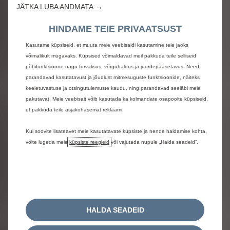
JÄTKA LUBA ANDMATA →
HINDAME TEIE PRIVAATSUST
Interjöör ning info- ja
Kasutame küpsiseid, et muuta meie veebisaidi kasutamine teie jaoks
meelelahutussüsteem
võimalikult mugavaks. Küpsised võimaldavad meil pakkuda teile selliseid
põhifunktsioone nagu turvalisus, võrguhaldus ja juurdepääsetavus. Need
parandavad kasutatavust ja jõudlust mitmesuguste funktsioonide, näiteks
Mugavus ja ohutus
keeletuvastuse ja otsingutulemuste kaudu, ning parandavad seeläbi meie
pakutavat. Meie veebisait võib kasutada ka kolmandate osapoolte küpsiseid,
et pakkuda teile asjakohasemat reklaami.
Kui soovite lisateavet meie kasutatavate küpsiste ja nende haldamise kohta,
võite lugeda meie
küpsiste reegleid
või vajutada nupule „Halda seadeid“.
HALDA SEADEID
Elektriline
– Long Range