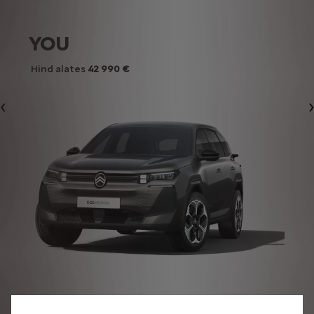
YOU
Hind alates
42 990
€
Eelmine
Välisdisain