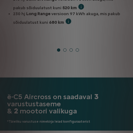
pakub sõiduulatust kuni
520 km
WLTP kombineeritud
230 hj
Long Range
versioon 97 kWh akuga, mis pakub
sõiduulatust kuni
680 km
WLTP kombineeritud
ë-C5 Aircross on saadaval
3
varustustaseme
&
2
mootori valikuga
*Täieliku varustuse nimekirja leiad konfiguraatorist