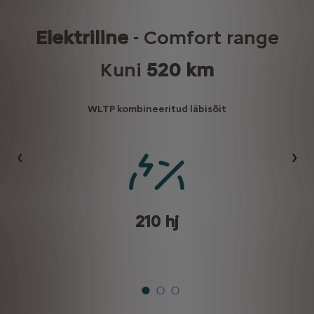
Elektriline
- Comfort range
Kuni
520 km
WLTP kombineeritud läbisõit
Eelmine
Jär
210 hj
aadimisjaamaga)
3 laadimiskaabel võimaldab laadida nii koduses Wallboxis ku