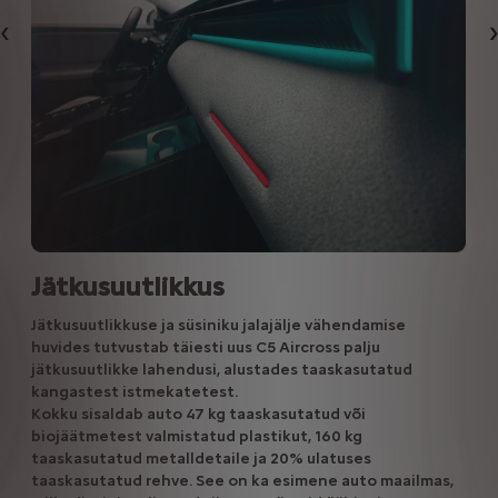
Eelmine
Jätkusuutlikkus
Jätkusuutlikkuse ja süsiniku jalajälje vähendamise
huvides tutvustab täiesti uus C5 Aircross palju
jätkusuutlikke lahendusi, alustades taaskasutatud
kangastest istmekatetest.
Kokku sisaldab auto 47 kg taaskasutatud või
biojäätmetest valmistatud plastikut, 160 kg
taaskasutatud metalldetaile ja 20% ulatuses
taaskasutatud rehve. See on ka esimene auto maailmas,