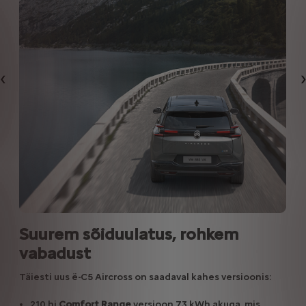
Eelmine
Suurem sõiduulatus, rohkem
vabadust
Täiesti uus ë-C5 Aircross on saadaval kahes versioonis:
210 hj
Comfort Range
versioon 73 kWh akuga, mis