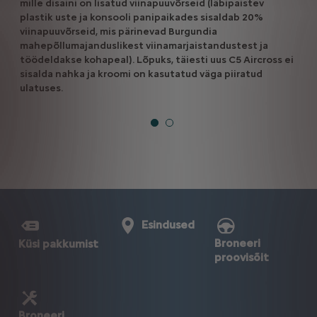
mille disaini on lisatud viinapuuvõrseid (läbipaistev
plastik uste ja konsooli panipaikades sisaldab 20%
viinapuuvõrseid, mis pärinevad Burgundia
mahepõllumajanduslikest viinamarjaistandustest ja
töödeldakse kohapeal). Lõpuks, täiesti uus C5 Aircross ei
sisalda nahka ja kroomi on kasutatud väga piiratud
ulatuses.
Esindused
Broneeri
Küsi pakkumist
proovisõit
Broneeri