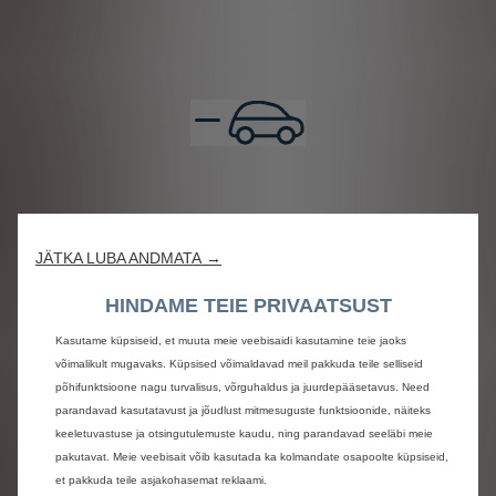
JÄTKA LUBA ANDMATA →
HINDAME TEIE PRIVAATSUST
Kasutame küpsiseid, et muuta meie veebisaidi kasutamine teie jaoks
võimalikult mugavaks. Küpsised võimaldavad meil pakkuda teile selliseid
põhifunktsioone nagu turvalisus, võrguhaldus ja juurdepääsetavus. Need
parandavad kasutatavust ja jõudlust mitmesuguste funktsioonide, näiteks
keeletuvastuse ja otsingutulemuste kaudu, ning parandavad seeläbi meie
pakutavat. Meie veebisait võib kasutada ka kolmandate osapoolte küpsiseid,
et pakkuda teile asjakohasemat reklaami.