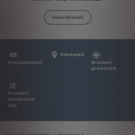
Vaata lähemalt
Esindused
Broneeri
Küsi pakkumist
proovisõit
Broneeri
teeninduse
aeg