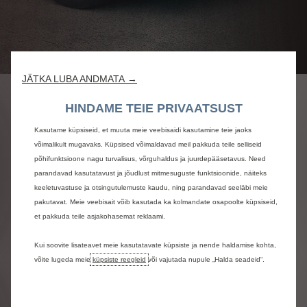
JÄTKA LUBA ANDMATA →
AVASTA CITROËN
HINDAME TEIE PRIVAATSUST
ERIPAKKUMISED
Kasutame küpsiseid, et muuta meie veebisaidi kasutamine teie jaoks
võimalikult mugavaks. Küpsised võimaldavad meil pakkuda teile selliseid
põhifunktsioone nagu turvalisus, võrguhaldus ja juurdepääsetavus. Need
parandavad kasutatavust ja jõudlust mitmesuguste funktsioonide, näiteks
keeletuvastuse ja otsingutulemuste kaudu, ning parandavad seeläbi meie
pakutavat. Meie veebisait võib kasutada ka kolmandate osapoolte küpsiseid,
et pakkuda teile asjakohasemat reklaami.
Kui soovite lisateavet meie kasutatavate küpsiste ja nende haldamise kohta,
võite lugeda meie
küpsiste reegleid
või vajutada nupule „Halda seadeid“.