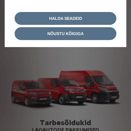
Sõiduautod
LAOAUTODE PAKKUMISED
HALDA SEADEID
Vaata lähemalt
NÕUSTU KÕIGIGA
Tarbesõidukid
LAOAUTODE PAKKUMISED