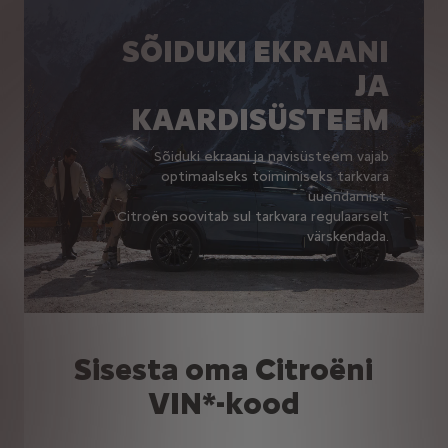
SÕIDUKI EKRAANI
JA
KAARDISÜSTEEM
Sõiduki ekraani ja navisüsteem vajab
optimaalseks toimimiseks tarkvara
uuendamist.
Citroën soovitab sul tarkvara regulaarselt
värskendada.
Sisesta oma Citroëni
VIN*-kood