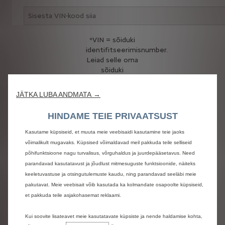
*VIN = sõiduki
identifitseerimisnumber.
Leiad selle oma
sõiduki
tehnilisest
passist (17-
JÄTKA LUBA ANDMATA →
kohaline kood,
mis algab
HINDAME TEIE PRIVAATSUST
kombinatsiooniga
VF7 või VR7…)
Kasutame küpsiseid, et muuta meie veebisaidi kasutamine teie jaoks
võimalikult mugavaks. Küpsised võimaldavad meil pakkuda teile selliseid
põhifunktsioone nagu turvalisus, võrguhaldus ja juurdepääsetavus. Need
KINNITA
parandavad kasutatavust ja jõudlust mitmesuguste funktsioonide, näiteks
keeletuvastuse ja otsingutulemuste kaudu, ning parandavad seeläbi meie
pakutavat. Meie veebisait võib kasutada ka kolmandate osapoolte küpsiseid,
et pakkuda teile asjakohasemat reklaami.
Kui soovite lisateavet meie kasutatavate küpsiste ja nende haldamise kohta,